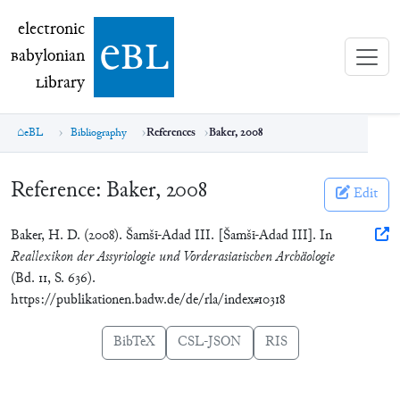
electronic Babylonian Library (eBL)
electronic
e
bl
B
abylonian
L
ibrary
eBL
Bibliography
References
Baker, 2008
Reference:
Baker, 2008
Edit
Baker, H. D. (2008). Šamšī-Adad III. [Šamšī-Adad III]. In
Reallexikon der Assyriologie und Vorderasiatischen Archäologie
(Bd. 11, S. 636).
https://publikationen.badw.de/de/rla/index#10318
BibTeX
CSL-JSON
RIS