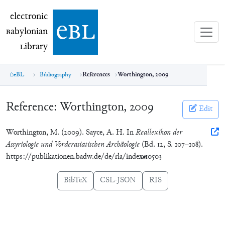
electronic Babylonian Library (eBL)
electronic
e
bl
B
abylonian
L
ibrary
eBL
Bibliography
References
Worthington, 2009
Reference:
Worthington, 2009
Edit
Worthington, M. (2009). Sayce, A. H. In
Reallexikon der
Assyriologie und Vorderasiatischen Archäologie
(Bd. 12, S. 107–108).
https://publikationen.badw.de/de/rla/index#10503
BibTeX
CSL-JSON
RIS