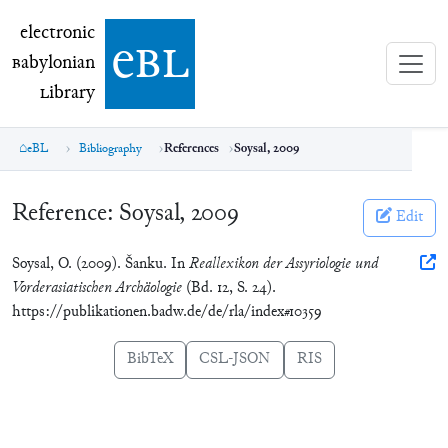
electronic Babylonian Library (eBL)
electronic
e
bl
B
abylonian
L
ibrary
eBL
Bibliography
References
Soysal, 2009
Reference:
Soysal, 2009
Edit
Soysal, O. (2009). Šanku. In
Reallexikon der Assyriologie und
Vorderasiatischen Archäologie
(Bd. 12, S. 24).
https://publikationen.badw.de/de/rla/index#10359
BibTeX
CSL-JSON
RIS