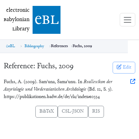
electronic Babylonian Library (eBL)
electronic
e
bl
B
abylonian
L
ibrary
eBL
Bibliography
References
Fuchs, 2009
Reference:
Fuchs, 2009
Edit
Fuchs, A. (2009). Samʾuna, Šamaʾunu. In
Reallexikon der
Assyriologie und Vorderasiatischen Archäologie
(Bd. 12, S. 3).
https://publikationen.badw.de/de/rla/index#10334
BibTeX
CSL-JSON
RIS