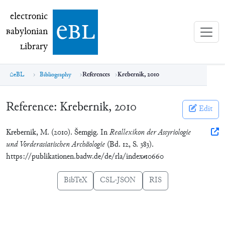
electronic Babylonian Library (eBL)
electronic
e
bl
B
abylonian
L
ibrary
eBL
Bibliography
References
Krebernik, 2010
Reference:
Krebernik, 2010
Edit
Krebernik, M. (2010). Šemgig. In
Reallexikon der Assyriologie
und Vorderasiatischen Archäologie
(Bd. 12, S. 383).
https://publikationen.badw.de/de/rla/index#10660
BibTeX
CSL-JSON
RIS