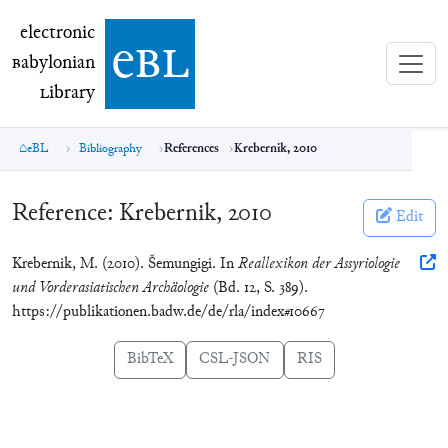
electronic Babylonian Library (eBL)
electronic
e
bl
B
abylonian
L
ibrary
eBL
Bibliography
References
Krebernik, 2010
Reference:
Krebernik, 2010
Edit
Krebernik, M. (2010). Šemungigi. In
Reallexikon der Assyriologie
und Vorderasiatischen Archäologie
(Bd. 12, S. 389).
https://publikationen.badw.de/de/rla/index#10667
BibTeX
CSL-JSON
RIS