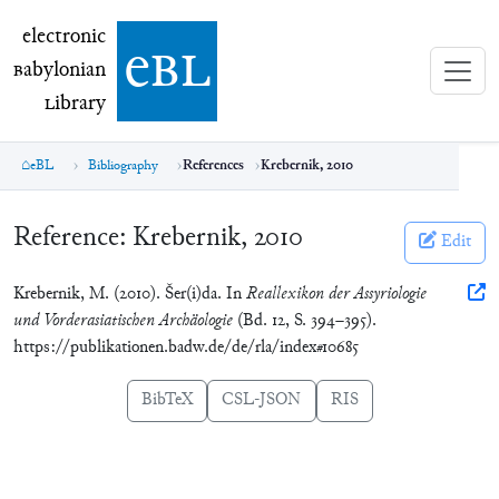
electronic Babylonian Library (eBL)
electronic
e
bl
B
abylonian
L
ibrary
eBL
Bibliography
References
Krebernik, 2010
Reference:
Krebernik, 2010
Edit
Krebernik, M. (2010). Šer(i)da. In
Reallexikon der Assyriologie
und Vorderasiatischen Archäologie
(Bd. 12, S. 394–395).
https://publikationen.badw.de/de/rla/index#10685
BibTeX
CSL-JSON
RIS