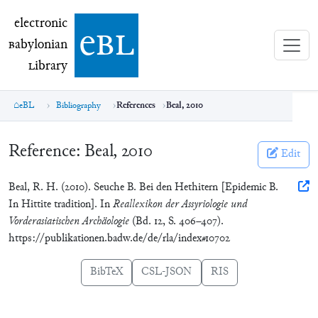
electronic Babylonian Library (eBL)
electronic
e
bl
B
abylonian
L
ibrary
eBL
Bibliography
References
Beal, 2010
Reference:
Beal, 2010
Edit
Beal, R. H. (2010). Seuche B. Bei den Hethitern [Epidemic B.
In Hittite tradition]. In
Reallexikon der Assyriologie und
Vorderasiatischen Archäologie
(Bd. 12, S. 406–407).
https://publikationen.badw.de/de/rla/index#10702
BibTeX
CSL-JSON
RIS