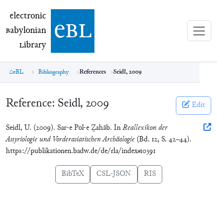
electronic Babylonian Library (eBL)
electronic
e
bl
B
abylonian
L
ibrary
eBL
Bibliography
References
Seidl, 2009
Reference:
Seidl, 2009
Edit
Seidl, U. (2009). Sar-e Pol-e Ẕahāb. In
Reallexikon der
Assyriologie und Vorderasiatischen Archäologie
(Bd. 12, S. 42–44).
https://publikationen.badw.de/de/rla/index#10391
BibTeX
CSL-JSON
RIS