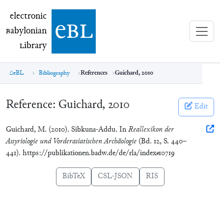
electronic Babylonian Library (eBL)
electronic
e
bl
B
abylonian
L
ibrary
eBL
Bibliography
References
Guichard, 2010
Reference:
Guichard, 2010
Edit
Guichard, M. (2010). Sibkuna-Addu. In
Reallexikon der
Assyriologie und Vorderasiatischen Archäologie
(Bd. 12, S. 440–
441). https://publikationen.badw.de/de/rla/index#10719
BibTeX
CSL-JSON
RIS