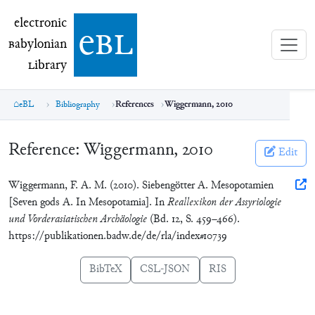
electronic Babylonian Library (eBL)
electronic
e
bl
B
abylonian
L
ibrary
eBL
Bibliography
References
Wiggermann, 2010
Reference:
Wiggermann, 2010
Edit
Wiggermann, F. A. M. (2010). Siebengötter A. Mesopotamien
[Seven gods A. In Mesopotamia]. In
Reallexikon der Assyriologie
und Vorderasiatischen Archäologie
(Bd. 12, S. 459–466).
https://publikationen.badw.de/de/rla/index#10739
BibTeX
CSL-JSON
RIS