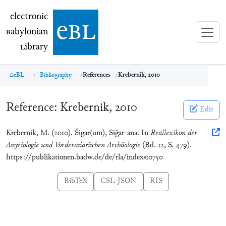
electronic Babylonian Library (eBL)
electronic
e
bl
B
abylonian
L
ibrary
eBL
Bibliography
References
Krebernik, 2010
Reference:
Krebernik, 2010
Edit
Krebernik, M. (2010). Šigar(um), Siĝar-ana. In
Reallexikon der
Assyriologie und Vorderasiatischen Archäologie
(Bd. 12, S. 479).
https://publikationen.badw.de/de/rla/index#10750
BibTeX
CSL-JSON
RIS