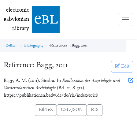
electronic Babylonian Library (eBL)
electronic
e
bl
B
abylonian
L
ibrary
eBL
Bibliography
References
Bagg, 2011
Reference:
Bagg, 2011
Edit
Bagg, A. M. (2011). Sinabu. In
Reallexikon der Assyriologie und
Vorderasiatischen Archäologie
(Bd. 12, S. 512).
https://publikationen.badw.de/de/rla/index#10818
BibTeX
CSL-JSON
RIS