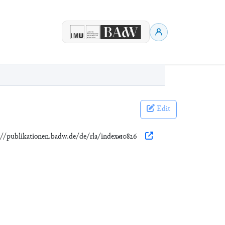
Edit
s://publikationen.badw.de/de/rla/index#10826