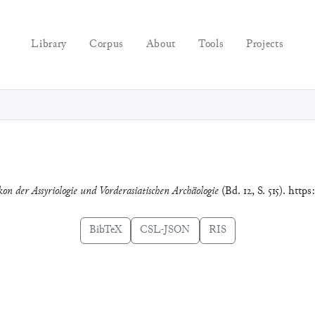
Library
Corpus
About
Tools
Projects
kon der Assyriologie und Vorderasiatischen Archäologie
(Bd. 12, S. 515). http
BibTeX
CSL-JSON
RIS