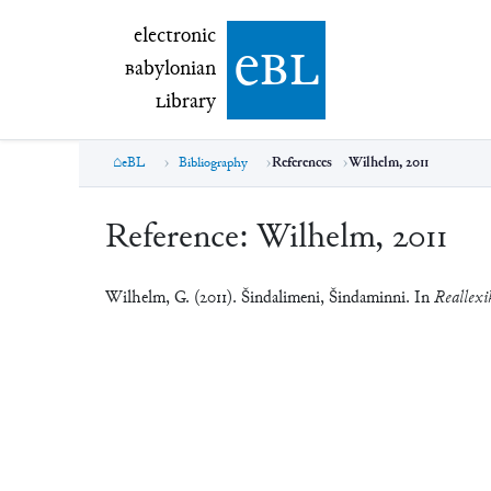
electronic Babylonian Library (eBL)
electronic
e
bl
B
abylonian
L
ibrary
eBL
Bibliography
References
Wilhelm, 2011
Reference:
Wilhelm, 2011
Wilhelm, G. (2011). Šindalimeni, Šindaminni. In
Reallexi