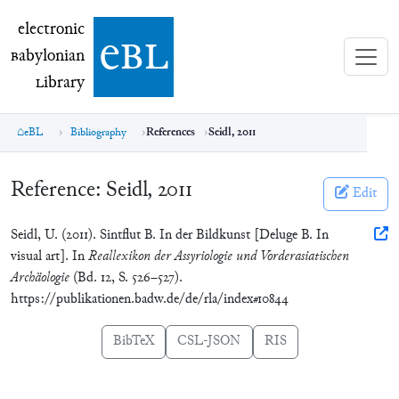
electronic Babylonian Library (eBL)
electronic
e
bl
B
abylonian
L
ibrary
eBL
Bibliography
References
Seidl, 2011
Reference:
Seidl, 2011
Edit
Seidl, U. (2011). Sintflut B. In der Bildkunst [Deluge B. In
visual art]. In
Reallexikon der Assyriologie und Vorderasiatischen
Archäologie
(Bd. 12, S. 526–527).
https://publikationen.badw.de/de/rla/index#10844
BibTeX
CSL-JSON
RIS