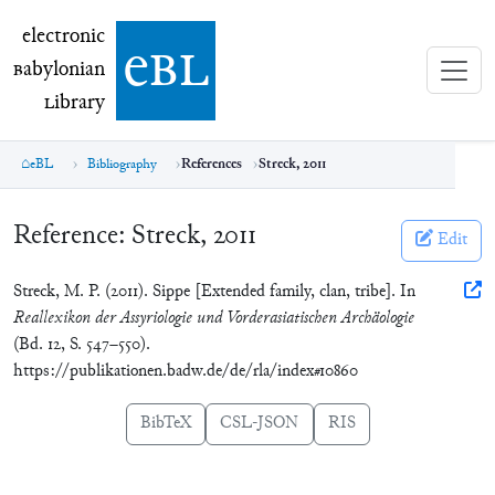
electronic Babylonian Library (eBL)
electronic
e
bl
B
abylonian
L
ibrary
eBL
Bibliography
References
Streck, 2011
Reference:
Streck, 2011
Edit
Streck, M. P. (2011). Sippe [Extended family, clan, tribe]. In
Reallexikon der Assyriologie und Vorderasiatischen Archäologie
(Bd. 12, S. 547–550).
https://publikationen.badw.de/de/rla/index#10860
BibTeX
CSL-JSON
RIS