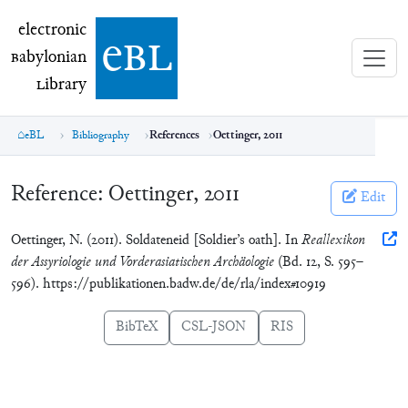
electronic Babylonian Library (eBL)
electronic
e
bl
B
abylonian
L
ibrary
eBL
Bibliography
References
Oettinger, 2011
Reference:
Oettinger, 2011
Edit
Oettinger, N. (2011). Soldateneid [Soldier’s oath]. In
Reallexikon
der Assyriologie und Vorderasiatischen Archäologie
(Bd. 12, S. 595–
596). https://publikationen.badw.de/de/rla/index#10919
BibTeX
CSL-JSON
RIS