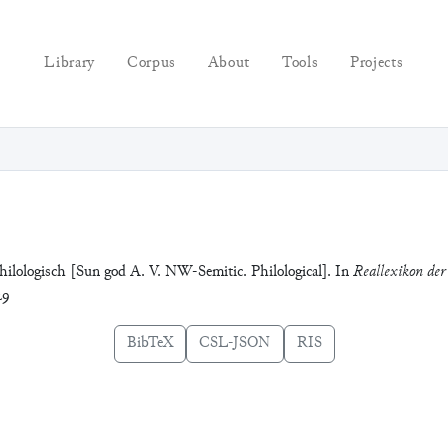
Library
Corpus
About
Tools
Projects
hilologisch [Sun god A. V. NW-Semitic. Philological]. In
Reallexikon der 
29
BibTeX
CSL-JSON
RIS