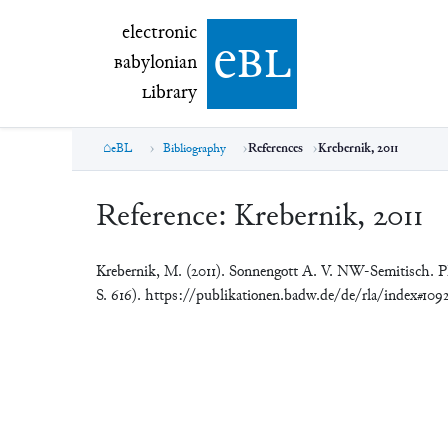
electronic Babylonian Library (eBL)
electronic
e
bl
B
abylonian
L
ibrary
eBL
Bibliography
References
Krebernik, 2011
Reference:
Krebernik, 2011
Krebernik, M. (2011). Sonnengott A. V. NW-Semitisch. P
S. 616). https://publikationen.badw.de/de/rla/index#109