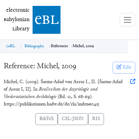
electronic Babylonian Library (eBL)
electronic
e
bl
B
abylonian
L
ibrary
eBL
Bibliography
References
Michel, 2009
Reference:
Michel, 2009
Edit
Michel, C. (2009). Šarma-Adad von Assur I., II. [Šarma-Adad
of Assur I, II]. In
Reallexikon der Assyriologie und
Vorderasiatischen Archäologie
(Bd. 12, S. 68–69).
https://publikationen.badw.de/de/rla/index#10415
BibTeX
CSL-JSON
RIS