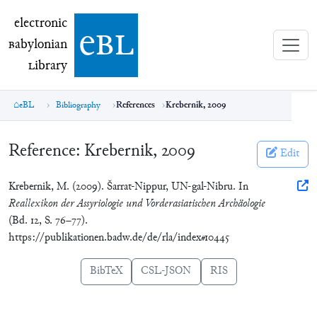
electronic Babylonian Library (eBL)
electronic
e
bl
B
abylonian
L
ibrary
eBL
Bibliography
References
Krebernik, 2009
Reference:
Krebernik, 2009
Edit
Krebernik, M. (2009). Šarrat-Nippur, UN-gal-Nibru. In
Reallexikon der Assyriologie und Vorderasiatischen Archäologie
(Bd. 12, S. 76–77).
https://publikationen.badw.de/de/rla/index#10445
BibTeX
CSL-JSON
RIS