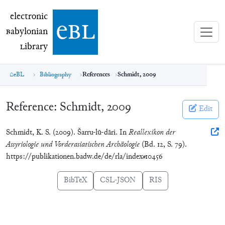
electronic Babylonian Library (eBL)
electronic
e
bl
B
abylonian
L
ibrary
eBL
Bibliography
References
Schmidt, 2009
Reference:
Schmidt, 2009
Edit
Schmidt, K. S. (2009). Šarru-lū-dāri. In
Reallexikon der
Assyriologie und Vorderasiatischen Archäologie
(Bd. 12, S. 79).
https://publikationen.badw.de/de/rla/index#10456
BibTeX
CSL-JSON
RIS