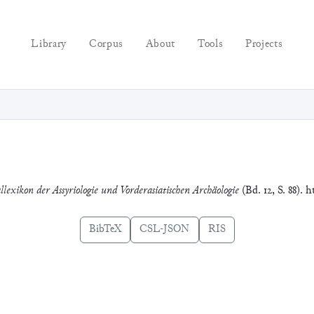
Library
Corpus
About
Tools
Projects
llexikon der Assyriologie und Vorderasiatischen Archäologie
(Bd. 12, S. 88). 
BibTeX
CSL-JSON
RIS