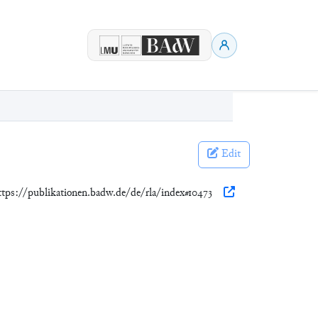
Edit
https://publikationen.badw.de/de/rla/index#10473