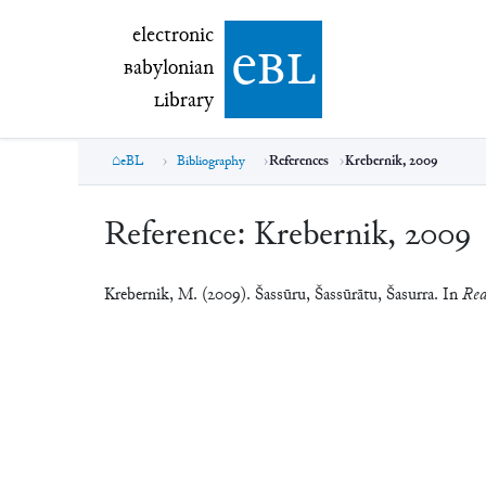
electronic Babylonian Library (eBL)
electronic
e
bl
B
abylonian
L
ibrary
eBL
Bibliography
References
Krebernik, 2009
Reference:
Krebernik, 2009
Krebernik, M. (2009). Šassūru, Šassūrātu, Šasurra. In
Rea