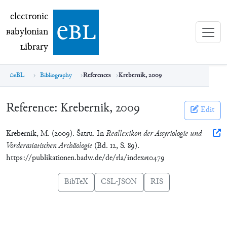
electronic Babylonian Library (eBL)
electronic
e
bl
B
abylonian
L
ibrary
eBL
Bibliography
References
Krebernik, 2009
Reference:
Krebernik, 2009
Edit
Krebernik, M. (2009). Šatru. In
Reallexikon der Assyriologie und
Vorderasiatischen Archäologie
(Bd. 12, S. 89).
https://publikationen.badw.de/de/rla/index#10479
BibTeX
CSL-JSON
RIS