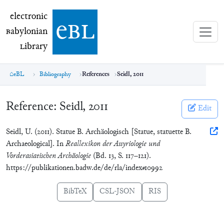
electronic Babylonian Library (eBL)
electronic
e
bl
B
abylonian
L
ibrary
eBL
Bibliography
References
Seidl, 2011
Reference:
Seidl, 2011
Edit
Seidl, U. (2011). Statue B. Archäologisch [Statue, statuette B.
Archaeological]. In
Reallexikon der Assyriologie und
Vorderasiatischen Archäologie
(Bd. 13, S. 117–121).
https://publikationen.badw.de/de/rla/index#10992
BibTeX
CSL-JSON
RIS