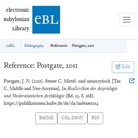
electronic Babylonian Library (eBL)
electronic
e
bl
B
abylonian
L
ibrary
eBL
Bibliography
References
Postgate, 2011
Reference:
Postgate, 2011
Edit
Postgate, J. N. (2011). Steuer C. Mittel- und neuassyrisch [Tax
C. Middle and Neo-Assyrian]. In
Reallexikon der Assyriologie
und Vorderasiatischen Archäologie
(Bd. 13, S. 168).
https://publikationen.badw.de/de/rla/index#11014
BibTeX
CSL-JSON
RIS