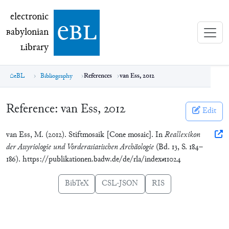
electronic Babylonian Library (eBL)
electronic
e
bl
B
abylonian
L
ibrary
eBL
Bibliography
References
van Ess, 2012
Reference:
van Ess, 2012
Edit
van Ess, M. (2012). Stiftmosaik [Cone mosaic]. In
Reallexikon
der Assyriologie und Vorderasiatischen Archäologie
(Bd. 13, S. 184–
186). https://publikationen.badw.de/de/rla/index#11024
BibTeX
CSL-JSON
RIS