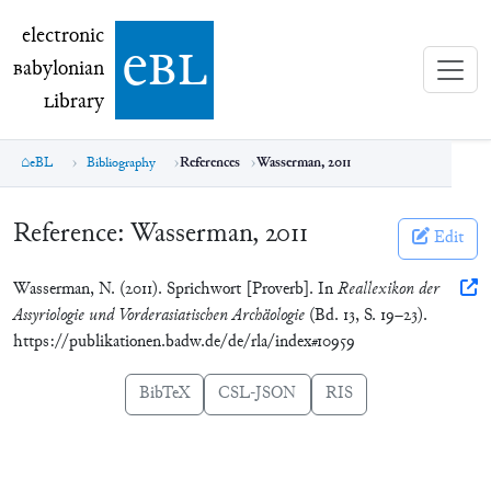
electronic Babylonian Library (eBL)
electronic
e
bl
B
abylonian
L
ibrary
eBL
Bibliography
References
Wasserman, 2011
Reference:
Wasserman, 2011
Edit
Wasserman, N. (2011). Sprichwort [Proverb]. In
Reallexikon der
Assyriologie und Vorderasiatischen Archäologie
(Bd. 13, S. 19–23).
https://publikationen.badw.de/de/rla/index#10959
BibTeX
CSL-JSON
RIS