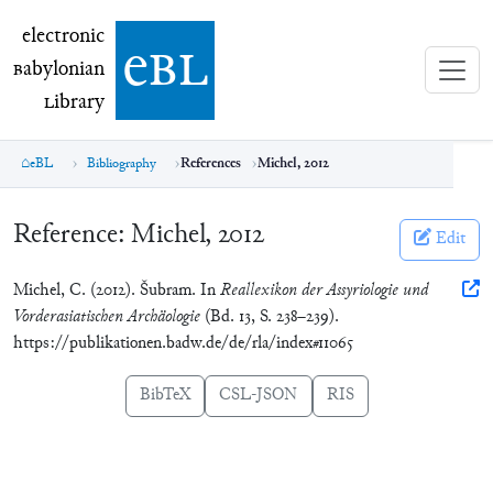
electronic Babylonian Library (eBL)
electronic
e
bl
B
abylonian
L
ibrary
eBL
Bibliography
References
Michel, 2012
Reference:
Michel, 2012
Edit
Michel, C. (2012). Šubram. In
Reallexikon der Assyriologie und
Vorderasiatischen Archäologie
(Bd. 13, S. 238–239).
https://publikationen.badw.de/de/rla/index#11065
BibTeX
CSL-JSON
RIS