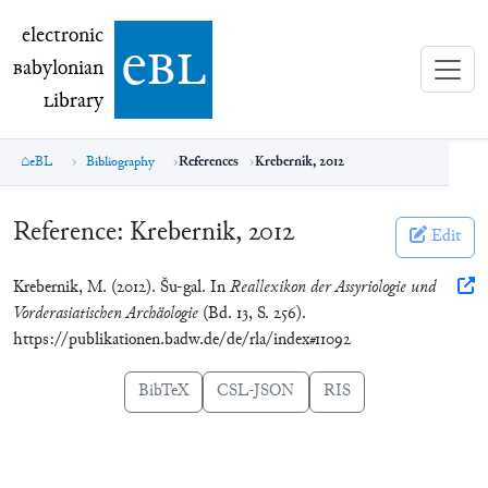
electronic Babylonian Library (eBL)
electronic
e
bl
B
abylonian
L
ibrary
eBL
Bibliography
References
Krebernik, 2012
Reference:
Krebernik, 2012
Edit
Krebernik, M. (2012). Šu-gal. In
Reallexikon der Assyriologie und
Vorderasiatischen Archäologie
(Bd. 13, S. 256).
https://publikationen.badw.de/de/rla/index#11092
BibTeX
CSL-JSON
RIS