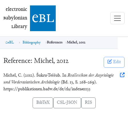
electronic Babylonian Library (eBL)
electronic
e
bl
B
abylonian
L
ibrary
eBL
Bibliography
References
Michel, 2012
Reference:
Michel, 2012
Edit
Michel, C. (2012). Šukru-Teššub. In
Reallexikon der Assyriologie
und Vorderasiatischen Archäologie
(Bd. 13, S. 268–269).
https://publikationen.badw.de/de/rla/index#11133
BibTeX
CSL-JSON
RIS