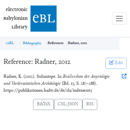
electronic Babylonian Library (eBL)
electronic
e
bl
B
abylonian
L
ibrary
eBL
Bibliography
References
Radner, 2012
Reference:
Radner, 2012
Edit
Radner, K. (2012). Sultantepe. In
Reallexikon der Assyriologie
und Vorderasiatischen Archäologie
(Bd. 13, S. 287–288).
https://publikationen.badw.de/de/rla/index#11165
BibTeX
CSL-JSON
RIS