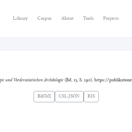
Library
Corpus
About
Tools
Projects
gie und Vorderasiatischen Archäologie
(Bd. 13, S. 290). https://publikation
BibTeX
CSL-JSON
RIS