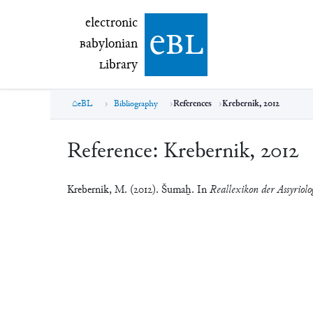
electronic Babylonian Library (eBL)
electronic
e
bl
B
abylonian
L
ibrary
eBL
Bibliography
References
Krebernik, 2012
Reference:
Krebernik, 2012
Krebernik, M. (2012). Šumaḫ. In
Reallexikon der Assyriolo