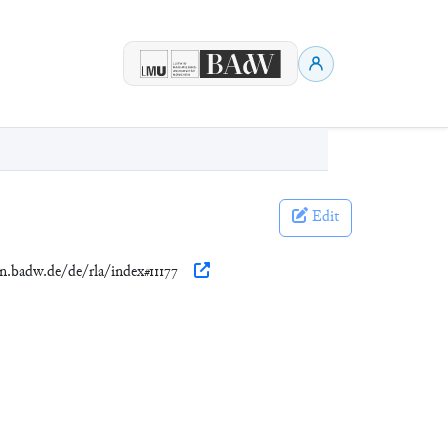
Edit
en.badw.de/de/rla/index#11177