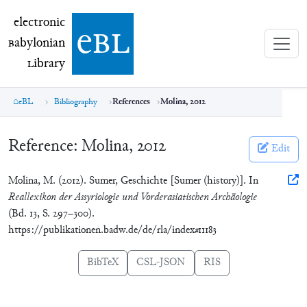
electronic Babylonian Library (eBL)
electronic
e
bl
B
abylonian
L
ibrary
eBL
Bibliography
References
Molina, 2012
Reference:
Molina, 2012
Edit
Molina, M. (2012). Sumer, Geschichte [Sumer (history)]. In
Reallexikon der Assyriologie und Vorderasiatischen Archäologie
(Bd. 13, S. 297–300).
https://publikationen.badw.de/de/rla/index#11183
BibTeX
CSL-JSON
RIS