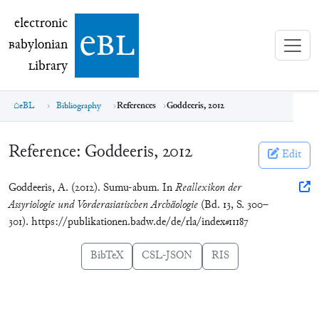
electronic Babylonian Library (eBL)
electronic
e
bl
B
abylonian
L
ibrary
eBL
Bibliography
References
Goddeeris, 2012
Reference:
Goddeeris, 2012
Edit
Goddeeris, A. (2012). Sumu-abum. In
Reallexikon der
Assyriologie und Vorderasiatischen Archäologie
(Bd. 13, S. 300–
301). https://publikationen.badw.de/de/rla/index#11187
BibTeX
CSL-JSON
RIS