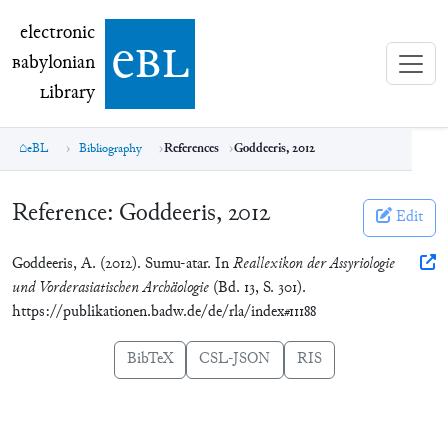
electronic Babylonian Library (eBL)
electronic
e
bl
B
abylonian
L
ibrary
eBL
Bibliography
References
Goddeeris, 2012
Reference:
Goddeeris, 2012
Edit
Goddeeris, A. (2012). Sumu-atar. In
Reallexikon der Assyriologie
und Vorderasiatischen Archäologie
(Bd. 13, S. 301).
https://publikationen.badw.de/de/rla/index#11188
BibTeX
CSL-JSON
RIS