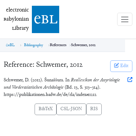
electronic Babylonian Library (eBL)
electronic
e
bl
B
abylonian
L
ibrary
eBL
Bibliography
References
Schwemer, 2012
Reference:
Schwemer, 2012
Edit
Schwemer, D. (2012). Šunaššura. In
Reallexikon der Assyriologie
und Vorderasiatischen Archäologie
(Bd. 13, S. 313–314).
https://publikationen.badw.de/de/rla/index#11212
BibTeX
CSL-JSON
RIS