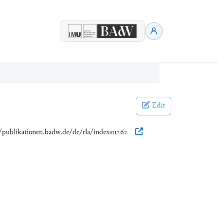
Edit
//publikationen.badw.de/de/rla/index#11262