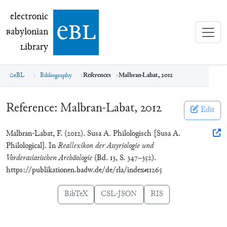
electronic Babylonian Library (eBL)
electronic
e
bl
B
abylonian
L
ibrary
eBL
Bibliography
References
Malbran-Labat, 2012
Reference:
Malbran-Labat, 2012
Edit
Malbran-Labat, F. (2012). Susa A. Philologisch [Susa A.
Philological]. In
Reallexikon der Assyriologie und
Vorderasiatischen Archäologie
(Bd. 13, S. 347–352).
https://publikationen.badw.de/de/rla/index#11265
BibTeX
CSL-JSON
RIS