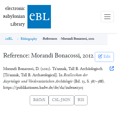
electronic Babylonian Library (eBL)
electronic
e
bl
B
abylonian
L
ibrary
eBL
Bibliography
References
Morandi Bonacossi, 2012
Reference:
Morandi Bonacossi, 2012
Edit
Morandi Bonacossi, D. (2012). Taʿannak, Tall B. Archäologisch
[Taʿannak, Tall B. Archaeological]. In
Reallexikon der
Assyriologie und Vorderasiatischen Archäologie
(Bd. 13, S. 387–388).
https://publikationen.badw.de/de/rla/index#11305
BibTeX
CSL-JSON
RIS