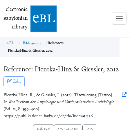
electronic Babylonian Library (eBL)
electronic
e
bl
B
abylonian
L
ibrary
eBL
Bibliography
References
Pientka-Hinz & Giessler, 2012
Reference:
Pientka-Hinz & Giessler, 2012
Edit
Pientka-Hinz, R., & Giessler, J. (2012). Tätowierung [Tattoo].
In
Reallexikon der Assyriologie und Vorderasiatischen Archäologie
(Bd. 13, S. 399–400).
https://publikationen.badw.de/de/rla/index#11326
BibTeX
CSL-JSON
RIS