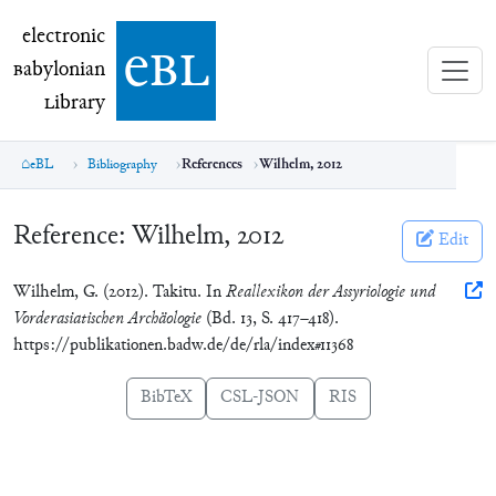
electronic Babylonian Library (eBL)
electronic
e
bl
B
abylonian
L
ibrary
eBL
Bibliography
References
Wilhelm, 2012
Reference:
Wilhelm, 2012
Edit
Wilhelm, G. (2012). Takitu. In
Reallexikon der Assyriologie und
Vorderasiatischen Archäologie
(Bd. 13, S. 417–418).
https://publikationen.badw.de/de/rla/index#11368
BibTeX
CSL-JSON
RIS