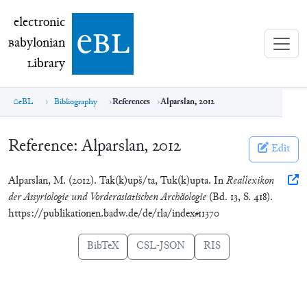
electronic Babylonian Library (eBL)
electronic
e
bl
B
abylonian
L
ibrary
eBL
Bibliography
References
Alparslan, 2012
Reference:
Alparslan, 2012
Edit
Alparslan, M. (2012). Tak(k)upš/ta, Tuk(k)upta. In
Reallexikon
der Assyriologie und Vorderasiatischen Archäologie
(Bd. 13, S. 418).
https://publikationen.badw.de/de/rla/index#11370
BibTeX
CSL-JSON
RIS