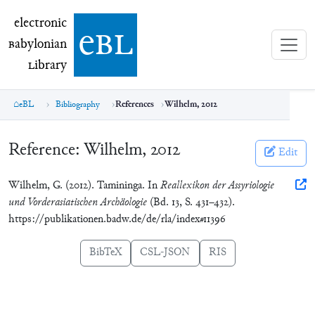
electronic Babylonian Library (eBL)
electronic
e
bl
B
abylonian
L
ibrary
eBL
Bibliography
References
Wilhelm, 2012
Reference:
Wilhelm, 2012
Edit
Wilhelm, G. (2012). Tamininga. In
Reallexikon der Assyriologie
und Vorderasiatischen Archäologie
(Bd. 13, S. 431–432).
https://publikationen.badw.de/de/rla/index#11396
BibTeX
CSL-JSON
RIS