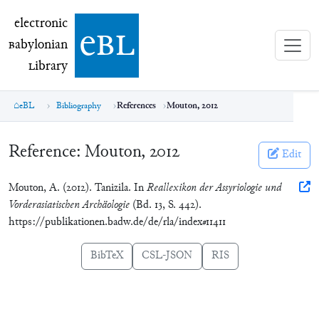
electronic Babylonian Library (eBL)
electronic
e
bl
B
abylonian
L
ibrary
eBL
Bibliography
References
Mouton, 2012
Reference:
Mouton, 2012
Edit
Mouton, A. (2012). Tanizila. In
Reallexikon der Assyriologie und
Vorderasiatischen Archäologie
(Bd. 13, S. 442).
https://publikationen.badw.de/de/rla/index#11411
BibTeX
CSL-JSON
RIS