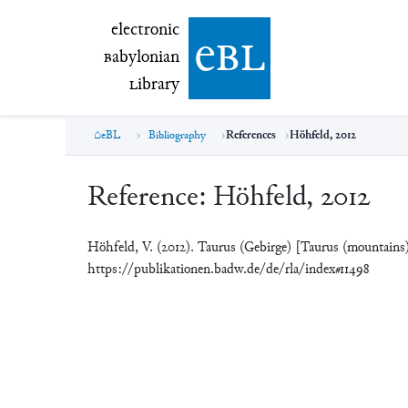
electronic Babylonian Library (eBL)
electronic
e
bl
B
abylonian
L
ibrary
eBL
Bibliography
References
Höhfeld, 2012
Reference:
Höhfeld, 2012
Höhfeld, V. (2012). Taurus (Gebirge) [Taurus (mountains
https://publikationen.badw.de/de/rla/index#11498