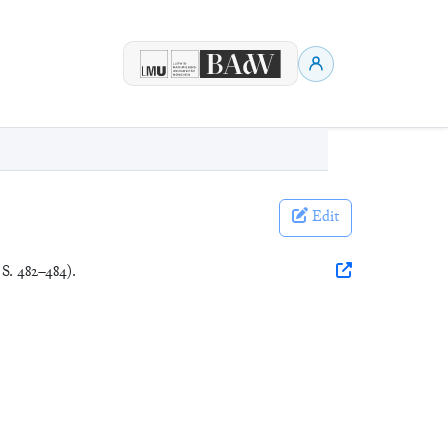
Edit
 S. 482–484).