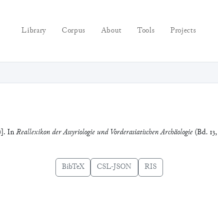
Library
Corpus
About
Tools
Projects
)]. In
Reallexikon der Assyriologie und Vorderasiatischen Archäologie
(Bd. 13,
BibTeX
CSL-JSON
RIS