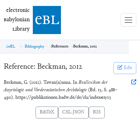
electronic Babylonian Library (eBL)
electronic
e
bl
B
abylonian
L
ibrary
eBL
Bibliography
References
Beckman, 2012
Reference:
Beckman, 2012
Edit
Beckman, G. (2012). Tawan(n)anna. In
Reallexikon der
Assyriologie und Vorderasiatischen Archäologie
(Bd. 13, S. 488–
490). https://publikationen.badw.de/de/rla/index#11503
BibTeX
CSL-JSON
RIS