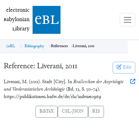
electronic Babylonian Library (eBL)
electronic
e
bl
B
abylonian
L
ibrary
eBL
Bibliography
References
Liverani, 2011
Reference:
Liverani, 2011
Edit
Liverani, M. (2011). Stadt [City]. In
Reallexikon der Assyriologie
und Vorderasiatischen Archäologie
(Bd. 13, S. 50–74).
https://publikationen.badw.de/de/rla/index#10969
BibTeX
CSL-JSON
RIS