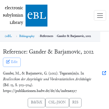
electronic Babylonian Library (eBL)
electronic
e
bl
B
abylonian
L
ibrary
eBL
Bibliography
References
Gander & Barjamovic, 2012
Reference:
Gander & Barjamovic, 2012
Edit
Gander, M., & Barjamovic, G. (2012). Tegaram(m)a. In
Reallexikon der Assyriologie und Vorderasiatischen Archäologie
(Bd. 13, S. 503–504).
https://publikationen.badw.de/de/rla/index#11517
BibTeX
CSL-JSON
RIS