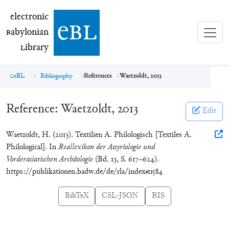
electronic Babylonian Library (eBL)
electronic
e
bl
B
abylonian
L
ibrary
eBL
Bibliography
References
Waetzoldt, 2013
Reference:
Waetzoldt, 2013
Edit
Waetzoldt, H. (2013). Textilien A. Philologisch [Textiles A.
Philological]. In
Reallexikon der Assyriologie und
Vorderasiatischen Archäologie
(Bd. 13, S. 617–624).
https://publikationen.badw.de/de/rla/index#11584
BibTeX
CSL-JSON
RIS