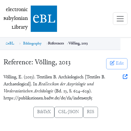
electronic Babylonian Library (eBL)
electronic
e
bl
B
abylonian
L
ibrary
eBL
Bibliography
References
Völling, 2013
Reference:
Völling, 2013
Edit
Völling, E. (2013). Textilien B. Archäologisch [Textiles B.
Archaeological]. In
Reallexikon der Assyriologie und
Vorderasiatischen Archäologie
(Bd. 13, S. 624–629).
https://publikationen.badw.de/de/rla/index#11585
BibTeX
CSL-JSON
RIS